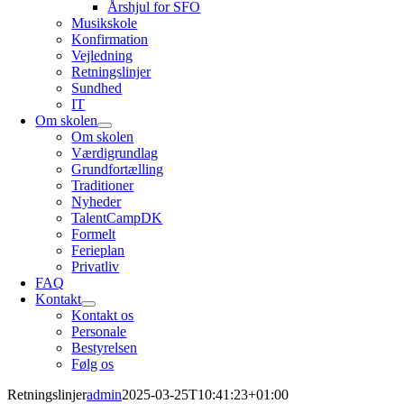
Årshjul for SFO
Musikskole
Konfirmation
Vejledning
Retningslinjer
Sundhed
IT
Om skolen
Om skolen
Værdigrundlag
Grundfortælling
Traditioner
Nyheder
TalentCampDK
Formelt
Ferieplan
Privatliv
FAQ
Kontakt
Kontakt os
Personale
Bestyrelsen
Følg os
Retningslinjer
admin
2025-03-25T10:41:23+01:00