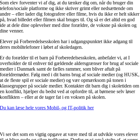
Som elev forventer vi af dig, at du tænker dig om, når du bruger din
telefon/sociale platforme og ikke skriver grimt eller nedsættende om
andre – eller lader dig fotografere eller filme, hvis du ikke er helt sikker
på, hvad billedet eller filmen skal bruges til. Og så er det altid en god
ide at dele dine oplevelser med dine forældre, de voksne på skolen og
dine venner.
Elever på Forberedelsesskolen har i udgangspunktet ikke adgang til
deres mobiltelefoner i løbet af skoledagen.
Er du forælder til et barn på Forberedelsesskolen, anbefaler vi, at I
overholder de til enhver tid gældende aldersgrænser for brug af sociale
medier i Danmark samt de fælles rammer, som bliver aftalt på
forældremøder. Følg med i dit barns brug af sociale medier (og HUSK,
at de fleste spil er sociale medier) og vær opmærksom på tonen i
klassegrupper på sociale medier. Kontakter dit barn dig i skoletiden om
en konflikt, hjælper du bedst ved at opfordre til, at børnene selv løser
konflikten – eller at de tager fat i en voksen på skolen.
Du kan læse hele vores Mobil- og IT-politik her
Sikker i trafikken
Vi ser det som en vigtig opgave at være med til at udvikle vores elever
til at blive gode og sikre trafikanter. Derfor er vi også stolte af, at vores