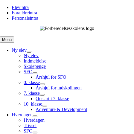
Skip
Elevintra
to
Forældreintra
content
Personaleintra
Menu
Ny elev
Ny elev
Indmeldelse
Skolepenge
SFO
Årshjul for SFO
0. klasse
Årshjul for indskolingen
7. klasse
Opstart i 7. klasse
10. klasse
Adventure & Development
Hverdagen
Hverdagen
Trivsel
SFO