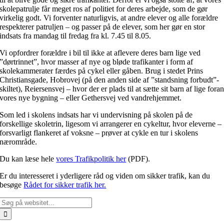
skolepatrulje får meget ros af politiet for deres arbejde, som de gør
virkelig godt. Vi forventer naturligvis, at andre elever og alle forældre
respekterer patruljen – og passer på de elever, som her gør en stor
indsats fra mandag til fredag fra kl. 7.45 til 8.05.
Vi opfordrer forældre i bil til ikke at aflevere deres barn lige ved
”dørtrinnet”, hvor masser af nye og bløde trafikanter i form af
skolekammerater færdes på cykel eller gåben. Brug i stedet Prins
Christiansgade, Hobrovej (på den anden side af ”standsning forbudt”-
skiltet), Reiersensvej – hvor der er plads til at sætte sit barn af lige fora
vores nye bygning – eller Gethersvej ved vandrehjemmet.
Som led i skolens indsats har vi undervisning på skolen på de
forskellige skoletrin, ligesom vi arrangerer en cykeltur, hvor eleverne –
forsvarligt flankeret af voksne – prøver at cykle en tur i skolens
nærområde.
Du kan læse hele
vores Trafikpolitik her
(PDF).
Er du interesseret i yderligere råd og viden om sikker trafik, kan du
besøge
Rådet for sikker trafik her.
Søg
efter: