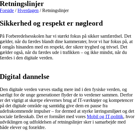
Retningslinjer
Forside
/
Hverdagen
/
Retningslinjer
Sikkerhed og respekt er nøgleord
På Forberedelsesskolen har vi stærkt fokus på sikker samfærdsel. Det
gælder, når du færdes blandt dine kammerater, hvor vi har fokus på, at
I omgås hinanden med en respekt, der sikrer tryghed og trivsel. Det
gælder også, når du færdes ude i trafikken – og ikke mindst, når du
færdes i den digitale verden.
Digital dannelse
Den digitale verden væves stadig mere ind i den fysiske verden, og
særligt for de unge generationer flyder de to verdener sammen. Derfor
er det vigtigt at skærpe elevernes brug af IT-værktøjer og kompetencer
på det digitale område og samtidig give dem en pause fra
udefrakommende impulser – for dermed at styrke læringsmiljøet og det
sociale fællesskab. Det er formålet med vores
Mobil og IT-politik
, hvor
udviklingen og udfoldelsen af retningslinjer sker i samarbejde med
både elever og forældre.