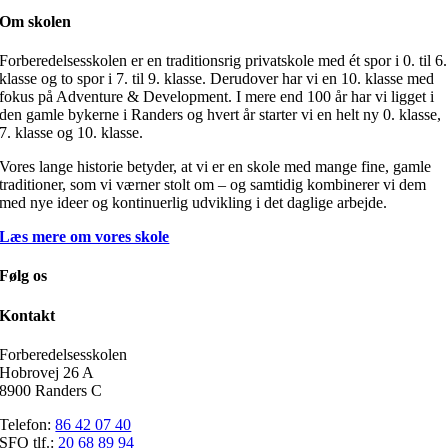
Om skolen
Forberedelsesskolen er en traditionsrig privatskole med ét spor i 0. til 6.
klasse og to spor i 7. til 9. klasse. Derudover har vi en 10. klasse med
fokus på Adventure & Development. I mere end 100 år har vi ligget i
den gamle bykerne i Randers og hvert år starter vi en helt ny 0. klasse,
7. klasse og 10. klasse.
Vores lange historie betyder, at vi er en skole med mange fine, gamle
traditioner, som vi værner stolt om – og samtidig kombinerer vi dem
med nye ideer og kontinuerlig udvikling i det daglige arbejde.
Læs mere om vores skole
Følg os
Kontakt
Forberedelsesskolen
Hobrovej 26 A
8900 Randers C
Telefon:
86 42 07 40
SFO tlf.:
20 68 89 94