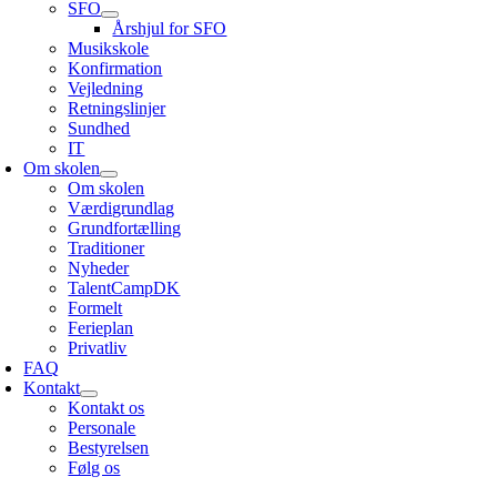
SFO
Årshjul for SFO
Musikskole
Konfirmation
Vejledning
Retningslinjer
Sundhed
IT
Om skolen
Om skolen
Værdigrundlag
Grundfortælling
Traditioner
Nyheder
TalentCampDK
Formelt
Ferieplan
Privatliv
FAQ
Kontakt
Kontakt os
Personale
Bestyrelsen
Følg os