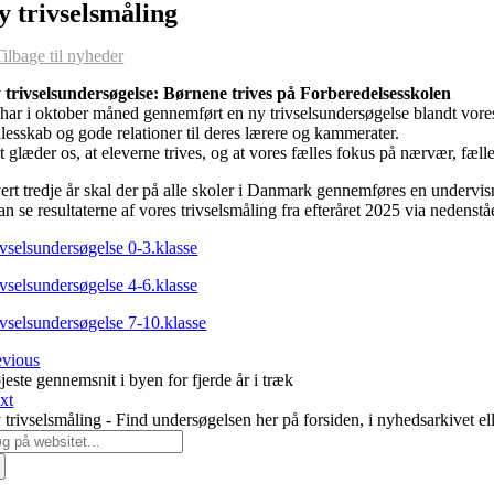
y trivselsmåling
Tilbage til nyheder
 trivselsundersøgelse: Børnene trives på Forberedelsesskolen
 har i oktober måned gennemført en ny trivselsundersøgelse blandt vores
llesskab og gode relationer til deres lærere og kammerater.
t glæder os, at eleverne trives, og at vores fælles fokus på nærvær, fæl
ert tredje år skal der på alle skoler i Danmark gennemføres en undervi
an se resultaterne af vores trivselsmåling fra efteråret 2025 via nedenst
ivselsundersøgelse 0-3.klasse
ivselsundersøgelse 4-6.klasse
ivselsundersøgelse 7-10.klasse
evious
jeste gennemsnit i byen for fjerde år i træk
xt
 trivselsmåling - Find undersøgelsen her på forsiden, i nyhedsarkivet e
g
er: