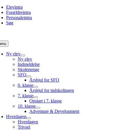
Skip
Elevintra
to
Forældreintra
content
Personaleintra
Søg
enu
Ny elev
Ny elev
Indmeldelse
Skolepenge
SFO
Årshjul for SFO
0. klasse
Årshjul for indskolingen
7. klasse
Opstart i 7. klasse
10. klasse
Adventure & Development
Hverdagen
Hverdagen
Trivsel