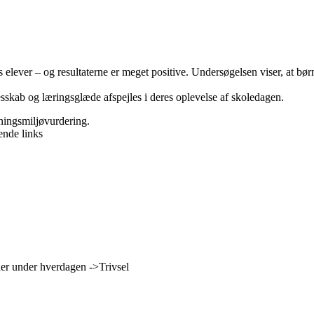
 elever – og resultaterne er meget positive. Undersøgelsen viser, at bø
lesskab og læringsglæde afspejles i deres oplevelse af skoledagen.
sningsmiljøvurdering.
ående links
ller under hverdagen ->Trivsel