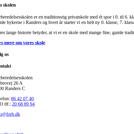
 skolen
beredelsesskolen er en traditionsrig privatskole med ét spor i 0. til 6.
le bykerne i Randers og hvert år starter vi en helt ny 0. klasse, 7. klass
res lange historie betyder, at vi er en skole med mange fine, gamle trad
s mere om vores skole
lg os
ntakt
rberedelsesskolen
brovej 26 A
00 Randers C
lefon:
86 42 07 40
O tlf.:
20 68 89 94
fo@forb.dk